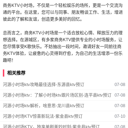
商务KTV小时场，不仅是一个轻松娱乐的场所，更是一个交流沟
通的平台。在这里，您可以与同事、朋友畅谈工作、生活，增进
彼此的了解和友谊，创造更多美好的回忆。
总而言之，商务KTV小时场是一个适合放松心情、释放压力的理
想选择。在源城区，有多家商务KTV提供专业的小时场服务，让
您尽情享受K歌快乐。不妨抽出一段时间，邀请好友一同前往商
务KTV体验，让疲惫的心灵得到疗愈，为自己的生活增添一份乐
趣吧！
相关推荐
河源小时场ktv攻略最佳选择-东源县ktv预订
07-08
河源小时场ktv：了解小时场ktv跟片场区别-连平县ktv预订
07-08
河源小时场ktv解析，啥意思-龙川县ktv预订
07-08
河源小时场KTV惊喜新玩法-紫金县ktv预订
07-10
河源小时场KTV，独享单刷美妙时刻-紫金县ktv预订
07-08