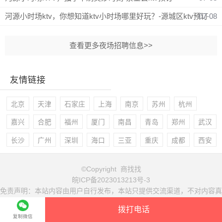
河源小时场ktv，你想知道ktv小时场哪里好玩？-源城区ktv预订
07-08
查看更多夜场招聘信息>>
友情链接
北京
天津
石家庄
上海
南京
苏州
杭州
嘉兴
合肥
福州
厦门
南昌
青岛
郑州
武汉
长沙
广州
深圳
海口
三亚
重庆
成都
西安
©Copyright 商找找
皖ICP备2023013213号-3
免责声明：本站内容由用户自行发布，本站只提供交流渠道，不对内容真
实性负责！
拨打电话
复制微信