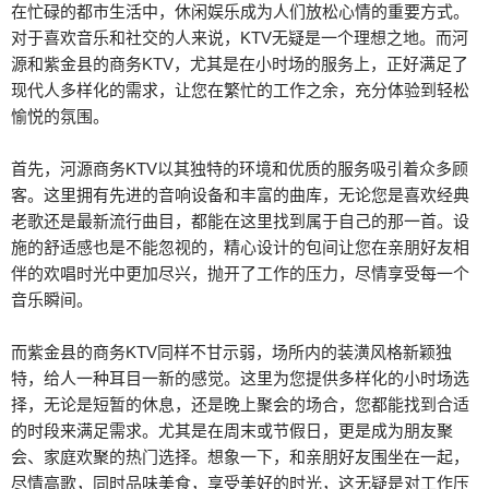
在忙碌的都市生活中，休闲娱乐成为人们放松心情的重要方式。
对于喜欢音乐和社交的人来说，KTV无疑是一个理想之地。而河
源和紫金县的商务KTV，尤其是在小时场的服务上，正好满足了
现代人多样化的需求，让您在繁忙的工作之余，充分体验到轻松
愉悦的氛围。
首先，河源商务KTV以其独特的环境和优质的服务吸引着众多顾
客。这里拥有先进的音响设备和丰富的曲库，无论您是喜欢经典
老歌还是最新流行曲目，都能在这里找到属于自己的那一首。设
施的舒适感也是不能忽视的，精心设计的包间让您在亲朋好友相
伴的欢唱时光中更加尽兴，抛开了工作的压力，尽情享受每一个
音乐瞬间。
而紫金县的商务KTV同样不甘示弱，场所内的装潢风格新颖独
特，给人一种耳目一新的感觉。这里为您提供多样化的小时场选
择，无论是短暂的休息，还是晚上聚会的场合，您都能找到合适
的时段来满足需求。尤其是在周末或节假日，更是成为朋友聚
会、家庭欢聚的热门选择。想象一下，和亲朋好友围坐在一起，
尽情高歌，同时品味美食，享受美好的时光，这无疑是对工作压