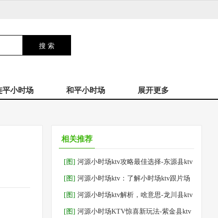
连平小时场
和平小时场
展开更多
相关推荐
[图]
河源小时场ktv攻略最佳选择-东源县ktv
预订
[图]
河源小时场ktv：了解小时场ktv跟片场
区别-连平县ktv预订
[图]
河源小时场ktv解析，啥意思-龙川县ktv
预订
[图]
河源小时场KTV惊喜新玩法-紫金县ktv