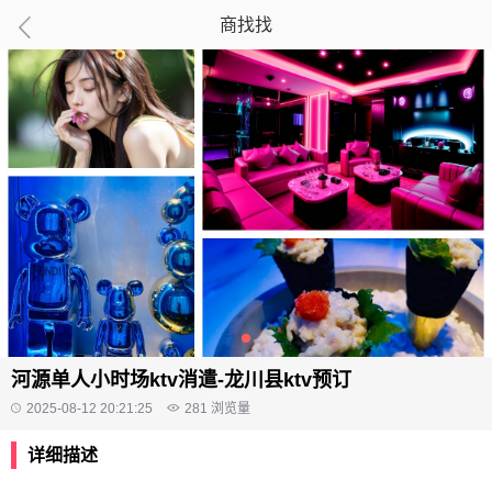
商找找
河源单人小时场ktv消遣-龙川县ktv预订
2025-08-12 20:21:25
281
浏览量
详细描述