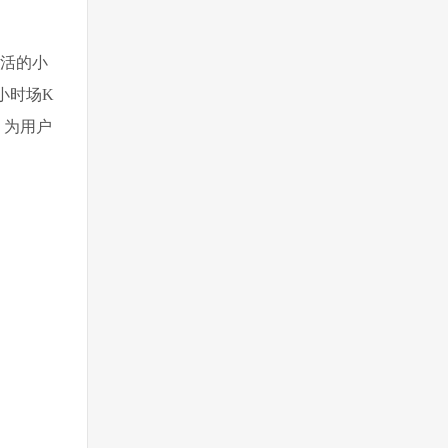
灵活的小
小时场K
，为用户