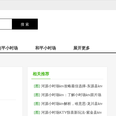
连平小时场
和平小时场
展开更多
相关推荐
[图]
河源小时场ktv攻略最佳选择-东源县ktv
预订
[图]
河源小时场ktv：了解小时场ktv跟片场
区别-连平县ktv预订
[图]
河源小时场ktv解析，啥意思-龙川县ktv
预订
[图]
河源小时场KTV惊喜新玩法-紫金县ktv