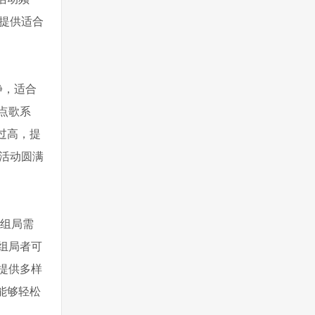
提供适合
静，适合
点歌系
过高，提
活动圆满
的组局需
组局者可
提供多样
能够轻松