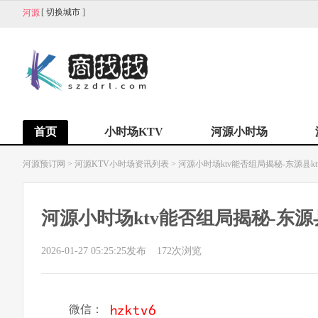
[
切换城市
]
河源
首页
小时场KTV
河源小时场
河源预订网
>
河源KTV小时场资讯列表
>
河源小时场ktv能否组局揭秘-东源县kt
河源小时场ktv能否组局揭秘-东源县
2026-01-27 05:25:25发布
172
次浏览
微信：