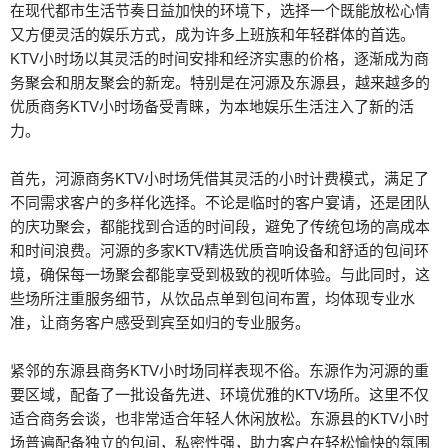
在现代都市生活节奏日益加快的环境下，选择一个既能放松心情
又方便灵活的娱乐方式，成为许多上班族和年轻群体的首选。
KTV小时场以其灵活的时间安排和经济实惠的价格，逐渐成为商
务聚会和朋友聚会的新宠。特别是在河源及东源县，越来越多的
优质商务KTV小时场备受青睐，为本地娱乐生活注入了新的活
力。
首先，河源商务KTV小时场凭借其灵活的小时计费模式，满足了
不同需求客户的多样化选择。不论是临时的客户宴请，还是团队
的庆功聚会，都能找到合适的时间段，避免了传统包场的高成本
和时间浪费。河源的多家KTV精选优质音响设备和舒适的包间环
境，确保每一场聚会都能享受到极致的视听体验。与此同时，这
些场所注重服务细节，从饮品点单到包间布置，均体现专业水
准，让商务客户感受到宾至如归的专业服务。
紧邻的东源县商务KTV小时场同样表现不俗。东源作为河源的重
要区域，配备了一批设备先进、环境优雅的KTV场所。这里不仅
适合商务会谈，也非常适合年轻人休闲放松。东源县的KTV小时
场普遍配备独立的包间，私密性强，助力客户在轻松愉快的氛围